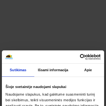
JAUSMŲ BALETAS ESMERALDA PO
ROMANTIŠKAIS RYGOS SKLIAUTAIS (IŠ
ALYTAUS, PRIENŲ, KAUNO, JONAVOS)
KELIONIŲ APŽVALGOS
SUSIPAŽINKITE KAIP ATSILIEPIA APIE ŠIĄ KELIONĘ
MŪSŲ KELIAUTOJAI
Bendras kelionės vertinimas
Sutikimas
Išsami informacija
Apie
Apibendrintas šios kelionės mūsų keliautojų
įvertinimas
Šioje svetainėje naudojami slapukai
0
Naudojame slapukus, kad galėtume suasmeninti turinį
bei skelbimus, teikti visuomeninės medijos funkcijas ir
IŠ 5
analizuoti srautą. Be to, svetainės naudojimo informaciją