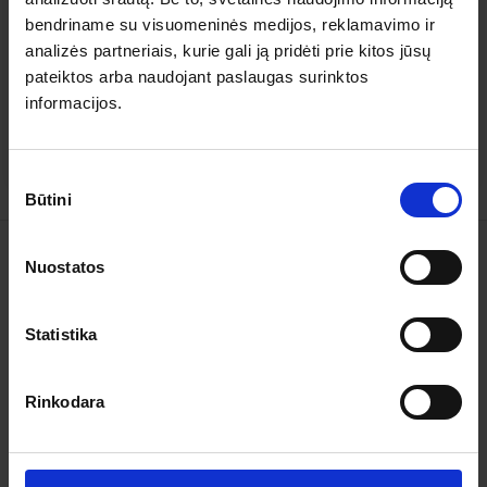
bendriname su visuomeninės medijos, reklamavimo ir
analizės partneriais, kurie gali ją pridėti prie kitos jūsų
5
0
pateiktos arba naudojant paslaugas surinktos
4
0
informacijos.
3
0
2
0
1
0
Sutikimo
Būtini
pasirinkimas
Kelionės
Nuostatos
Garantuoti išvykimai
Statistika
Apie organizatorių
Rinkodara
Apie mus
Kontaktai