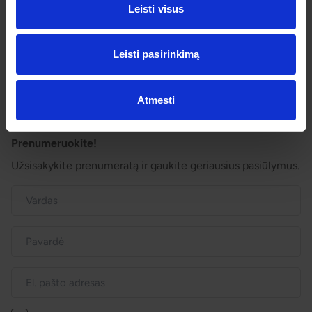
Pagalba ir informacija
Leisti visus
Išvykimo laikai
Dovanų kuponai
Leisti pasirinkimą
Vienos dienos kelionių sąlygos
Kelionės sutartis
Privatumo politika
Atmesti
Pinigų grąžinimas
Prenumeruokite!
Užsisakykite prenumeratą ir gaukite geriausius pasiūlymus.