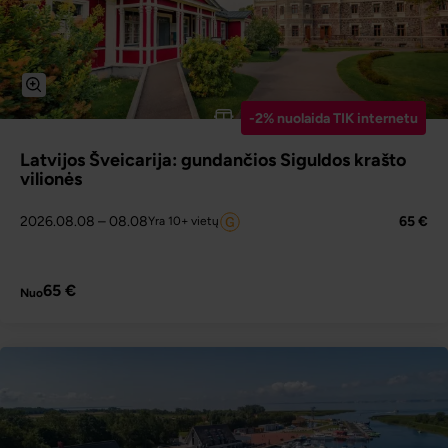
-2% nuolaida TIK internetu
Latvijos Šveicarija: gundančios Siguldos krašto
vilionės
2026.08.08
– 08.08
65 €
Yra 10+ vietų
PLAČIAU
65 €
Nuo