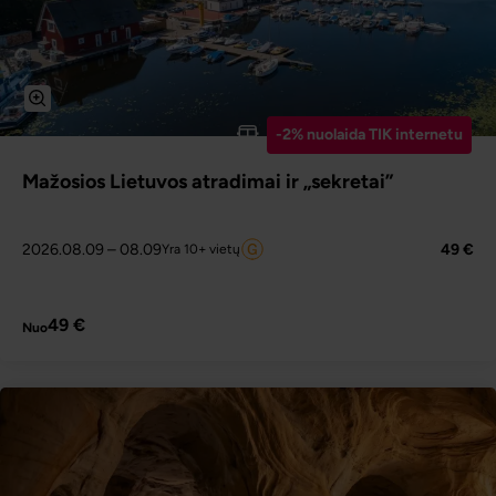
-2% nuolaida TIK internetu
Mažosios Lietuvos atradimai ir „sekretai”
2026.08.09
– 08.09
49 €
Yra 10+ vietų
PLAČIAU
49 €
Nuo