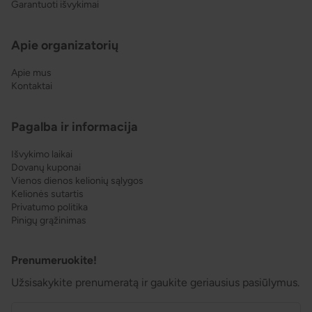
Garantuoti išvykimai
Apie organizatorių
Apie mus
Kontaktai
Pagalba ir informacija
Išvykimo laikai
Dovanų kuponai
Vienos dienos kelionių sąlygos
Kelionės sutartis
Privatumo politika
Pinigų grąžinimas
Prenumeruokite!
Užsisakykite prenumeratą ir gaukite geriausius pasiūlymus.