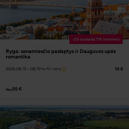
-2% nuolaida TIK internetu
Ryga: senamiesčio paslaptys ir Dauguvos upės
romantika
2026.08.15
– 08.15
55 €
Yra 10+ vietų
PLAČIAU
55 €
Nuo