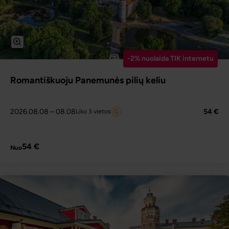
-2% nuolaida TIK internetu
Romantiškuoju Panemunės pilių keliu
2026.08.08
– 08.08
54 €
Liko 3 vietos
PLAČIAU
54 €
Nuo