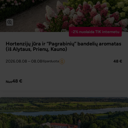
-2% nuolaida TIK internetu
Hortenzijų jūra ir “Pagrabinių” bandelių aromatas
(iš Alytaus, Prienų, Kauno)
2026.08.08
– 08.08
48 €
Išparduota
PLAČIAU
48 €
Nuo