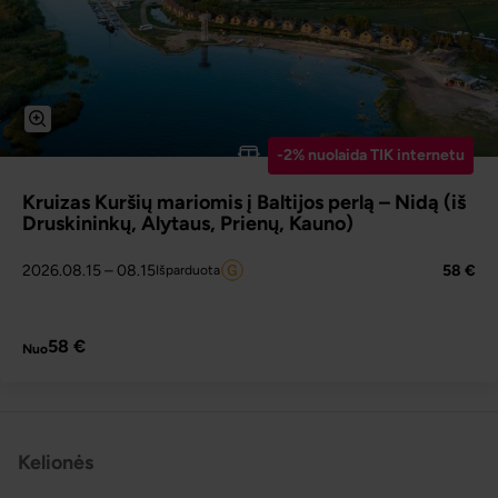
-2% nuolaida TIK internetu
Kruizas Kuršių mariomis į Baltijos perlą – Nidą (iš
Druskininkų, Alytaus, Prienų, Kauno)
2026.08.15
– 08.15
58 €
Išparduota
PLAČIAU
58 €
Nuo
Kelionės