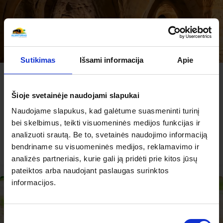
Sutikimas
Išsami informacija
Apie
-2% nuolaida TIK internetu
Paslaptingieji Riežupės smėlio urvai ir Kuldygos
žavesys
Šioje svetainėje naudojami slapukai
Naudojame slapukus, kad galėtume suasmeninti turinį
2026.08.09
– 08.09
50 €
Išparduota
bei skelbimus, teikti visuomeninės medijos funkcijas ir
analizuoti srautą. Be to, svetainės naudojimo informaciją
PLAČIAU
bendriname su visuomeninės medijos, reklamavimo ir
50 €
Nuo
analizės partneriais, kurie gali ją pridėti prie kitos jūsų
pateiktos arba naudojant paslaugas surinktos
informacijos.
Sutikimo