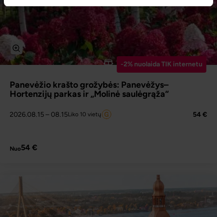
-2% nuolaida TIK internetu
Panevėžio krašto grožybės: Panevėžys–
Hortenzijų parkas ir „Molinė saulėgrąža“
2026.08.15
– 08.15
54 €
Liko 10 vietų
PLAČIAU
54 €
Nuo