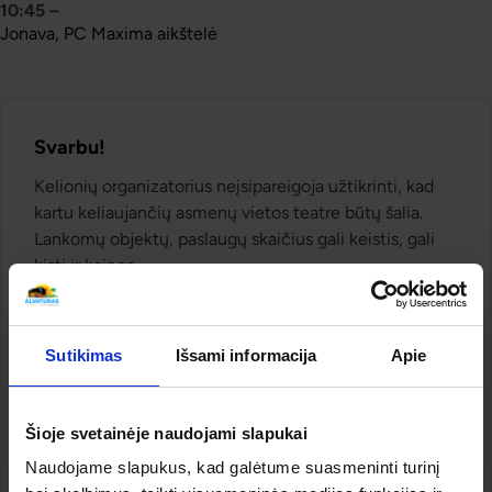
10:45
–
Jonava, PC Maxima aikštelė
Svarbu!
Kelionių organizatorius neįsipareigoja užtikrinti, kad
kartu keliaujančių asmenų vietos teatre būtų šalia.
Lankomų objektų, paslaugų skaičius gali keistis, gali
kisti ir kainos.
PROGRAMA yra Alvaturo nuosavybė. Panaudojus
programa tretiems asmenims be autoriaus sutikimo
atsakoma įstatymu nustatyta tvarka.
Sutikimas
Išsami informacija
Apie
Šioje svetainėje naudojami slapukai
Naudojame slapukus, kad galėtume suasmeninti turinį