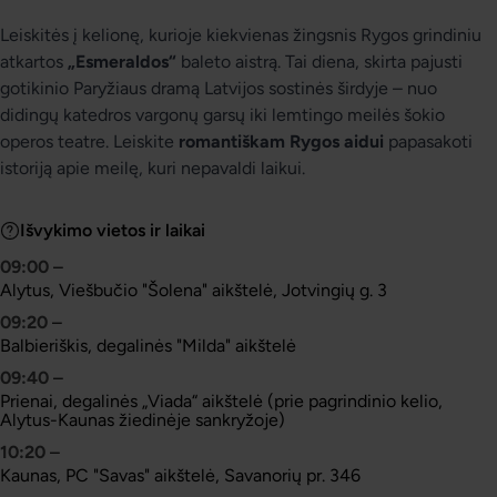
Leiskitės į kelionę, kurioje kiekvienas žingsnis Rygos grindiniu
atkartos
„Esmeraldos“
baleto aistrą. Tai diena, skirta pajusti
gotikinio Paryžiaus dramą Latvijos sostinės širdyje – nuo
didingų katedros vargonų garsų iki lemtingo meilės šokio
operos teatre. Leiskite
romantiškam Rygos aidui
papasakoti
istoriją apie meilę, kuri nepavaldi laikui.
Išvykimo vietos ir laikai
09:00
–
Alytus, Viešbučio "Šolena" aikštelė, Jotvingių g. 3
09:20
–
Balbieriškis, degalinės "Milda" aikštelė
09:40
–
Prienai, degalinės „Viada“ aikštelė (prie pagrindinio kelio,
Alytus-Kaunas žiedinėje sankryžoje)
10:20
–
Kaunas, PC "Savas" aikštelė, Savanorių pr. 346