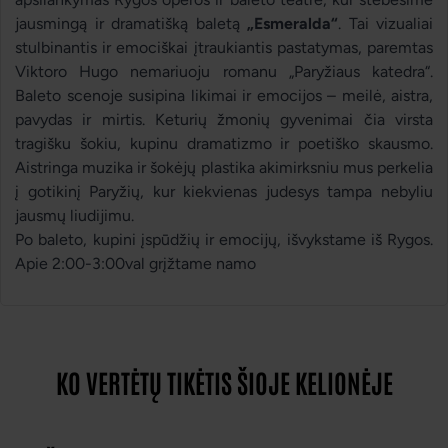
jausmingą ir dramatišką baletą
„Esmeralda“
. Tai vizualiai
stulbinantis ir emociškai įtraukiantis pastatymas, paremtas
Viktoro Hugo nemariuoju romanu „Paryžiaus katedra“.
Baleto scenoje susipina likimai ir emocijos – meilė, aistra,
pavydas ir mirtis. Keturių žmonių gyvenimai čia virsta
tragišku šokiu, kupinu dramatizmo ir poetiško skausmo.
Aistringa muzika ir šokėjų plastika akimirksniu mus perkelia
į gotikinį Paryžių, kur kiekvienas judesys tampa nebyliu
jausmų liudijimu.
Po baleto, kupini įspūdžių ir emocijų, išvykstame iš Rygos.
Apie 2:00-3:00val grįžtame namo
KO VERTĖTŲ TIKĖTIS ŠIOJE KELIONĖJE