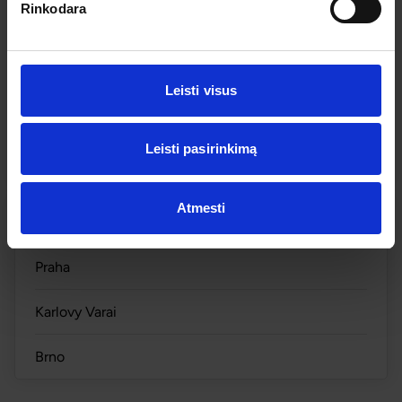
-2% nuolaida TIK internetu
Rinkodara
Kalėdinis Zalcburgas – pasaka po Alpių
žvaigždėmis
Leisti visus
2026.12.10
– 12.14
557 €
Yra 10+ vietų
PLAČIAU
Leisti pasirinkimą
557 €
Nuo
Atmesti
Miestai
Praha
Karlovy Varai
Brno