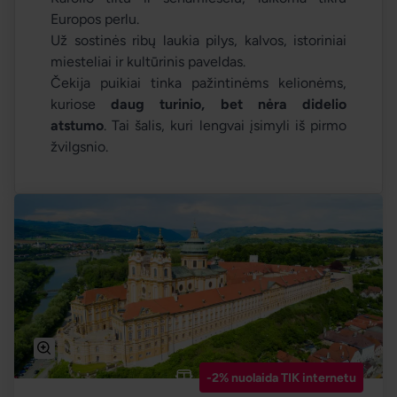
Europos perlu.
Už sostinės ribų laukia pilys, kalvos, istoriniai
miesteliai ir kultūrinis paveldas.
Čekija puikiai tinka pažintinėms kelionėms,
kuriose
daug turinio, bet nėra didelio
atstumo
. Tai šalis, kuri lengvai įsimyli iš pirmo
žvilgsnio.
-2% nuolaida TIK internetu