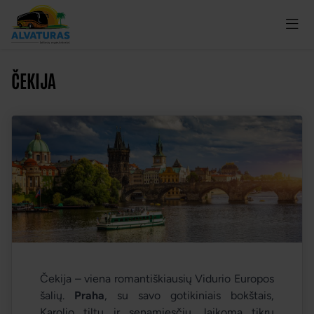
ČEKIJA
Čekija – viena romantiškiausių Vidurio Europos
šalių.
Praha
, su savo gotikiniais bokštais,
Karolio tiltu ir senamiesčiu, laikoma tikru