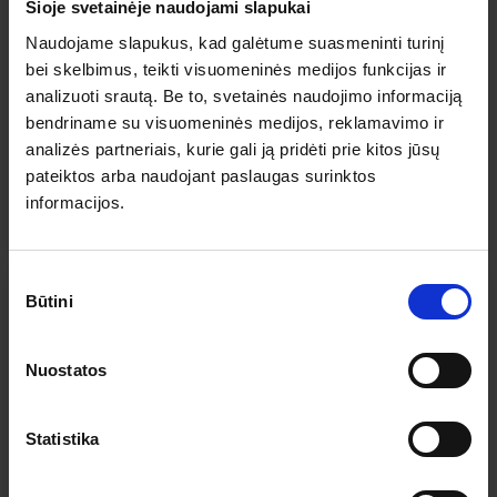
Šioje svetainėje naudojami slapukai
4.9
Top
Naudojame slapukus, kad galėtume suasmeninti turinį
Rojus žemėje prie Adrijos jūros – Centrinė
bei skelbimus, teikti visuomeninės medijos funkcijas ir
Kroatija
analizuoti srautą. Be to, svetainės naudojimo informaciją
2026.09.05
– 09.13
728 €
bendriname su visuomeninės medijos, reklamavimo ir
Liko 5 vietos
reikalinga pavienė moteris ir pavienis vyras
analizės partneriais, kurie gali ją pridėti prie kitos jūsų
pateiktos arba naudojant paslaugas surinktos
informacijos.
PLAČIAU
728 €
Nuo
Sutikimo
Būtini
pasirinkimas
Nuostatos
Statistika