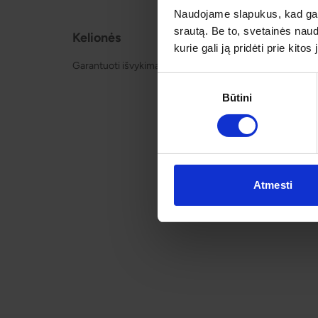
Naudojame slapukus, kad galė
srautą. Be to, svetainės nau
Kelionės
Apie o
kurie gali ją pridėti prie kit
Garantuoti išvykimai
Apie mu
Kontakt
Sutikimo
Būtini
pasirinkimas
Atmesti