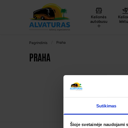
Kelionės
Kelio
autobusu
lėkt
Praha
Pagrindinis
PRAHA
Sutikimas
Šioje svetainėje naudojami 