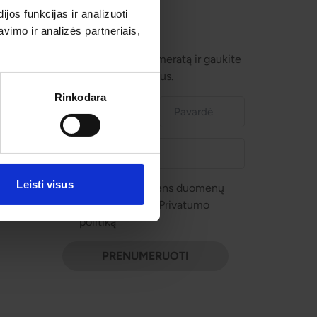
os funkcijas ir analizuoti
imo ir analizės partneriais,
Prenumeruokite!
Užsisakykite prenumeratą ir gaukite
geriausius pasiūlymus.
Rinkodara
Leisti visus
Sutinku su asmens duomenų
tvarkymu pagal Privatumo
politiką
PRENUMERUOTI