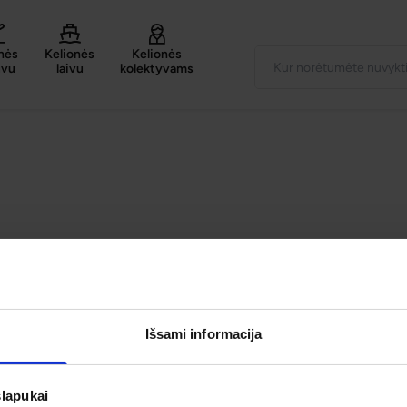
nės
Kelionės
Kelionės
uvu
laivu
kolektyvams
Išsami informacija
slapukai