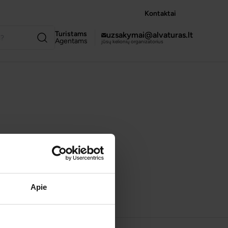
Kontaktai
Turistams
uzsakymai@alvaturas.lt
Agentams
jūsų kelionių organizatorius
Apie