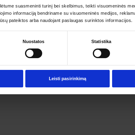
tume suasmeninti turinį bei skelbimus, teikti visuomeninės medij
dojimo informaciją bendriname su visuomeninės medijos, reklamav
rganizatorių
Pagalba ir informacija
os jūsų pateiktos arba naudojant paslaugas surinktos informacijos.
s
Išvykimo laikai
ai
Dovanų kuponai
Vienos dienos kelionių sąlygos
Nuostatos
Statistika
Kelionės sutartis
Privatumo politika
Pinigų grąžinimas
Leisti pasirinkimą