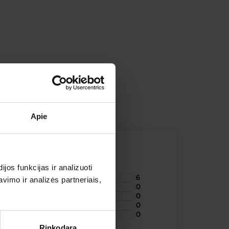
ONIŲ APŽVALGOS
TOJAI
Apie
os funkcijas ir analizuoti
6
imo ir analizės partneriais,
0
0
0
0
Rinkodara