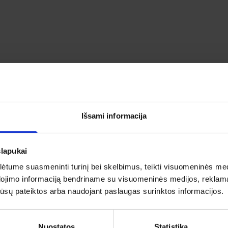
RŲ IR LEGENDŲ KRAŠTĄ – ZARASUS KELI
PAŽINKITE KAIP ATSILIEPIA APIE ŠIĄ KELIONĘ MŪSŲ KELIAU
Išsami informacija
slapukai
tume suasmeninti turinį bei skelbimus, teikti visuomeninės medij
5
5
dojimo informaciją bendriname su visuomeninės medijos, reklamav
as
4
os jūsų pateiktos arba naudojant paslaugas surinktos informacijos.
3
IŠ 5
2
ojų įvertinimas
5
1
Nuostatos
Statistika