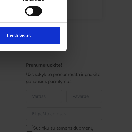
Leisti visus
Prenumeruokite!
Užsisakykite prenumeratą ir gaukite
geriausius pasiūlymus.
Sutinku su asmens duomenų