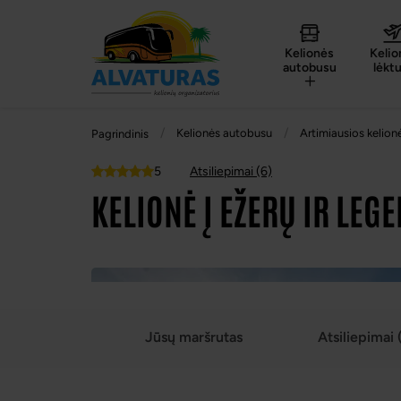
Kelionės
Kelio
autobusu
lėkt
Kelionės autobusu
Artimiausios kelion
Pagrindinis
5
Atsiliepimai (6)
Top
KELIONĖ Į EŽERŲ IR LEG
Jūsų maršrutas
Atsiliepimai 