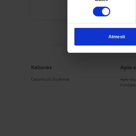
Atmesti
Kelionės
Apie o
Garantuoti išvykimai
Apie mu
Kontakt