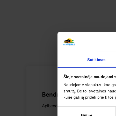
KELIONĖ Į EŽE
SUSI
Sutikimas
Šioje svetainėje naudojami 
Naudojame slapukus, kad galė
srautą. Be to, svetainės nau
Bendras kelionės vertinim
kurie gali ją pridėti prie kit
Apibendrintas šios kelionės mūsų keliaut
Sutikimo
Būtini
pasirinkimas