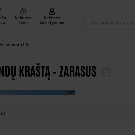
nės
Kelionės
Kelionės
uvu
laivu
kolektyvams
ės autobusu (118)
ENDŲ KRAŠTĄ – ZARASUS
(6)