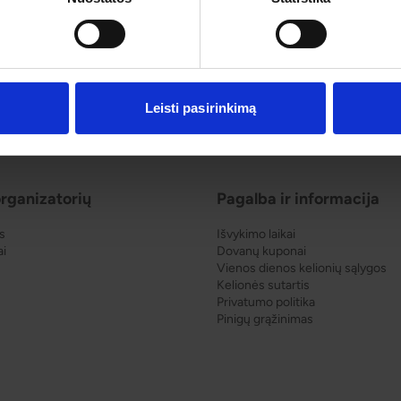
Leisti pasirinkimą
rganizatorių
Pagalba ir informacija
s
Išvykimo laikai
ai
Dovanų kuponai
Vienos dienos kelionių sąlygos
Kelionės sutartis
Privatumo politika
Pinigų grąžinimas