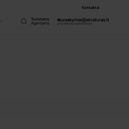
Kontaktai
Turistams
uzsakymai@alvaturas.lt
Agentams
jūsų kelionių organizatorius
VISOS NUOTRAUKOS
(1)