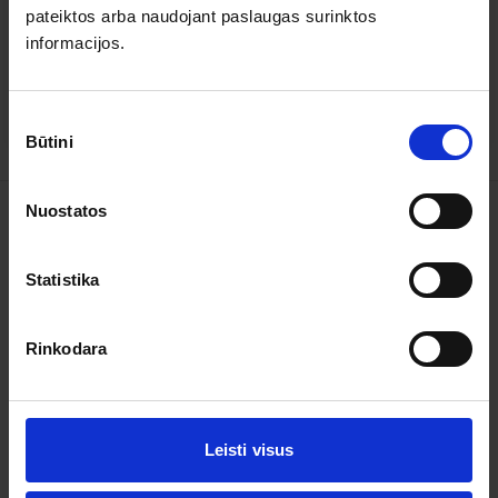
pateiktos arba naudojant paslaugas surinktos
5
4
4
0
informacijos.
3
0
2
0
1
0
Sutikimo
Būtini
pasirinkimas
Nuostatos
Kelionės
Garantuoti išvykimai
Statistika
Apie organizatorių
Rinkodara
Apie mus
Kontaktai
Leisti visus
Pagalba ir informacija