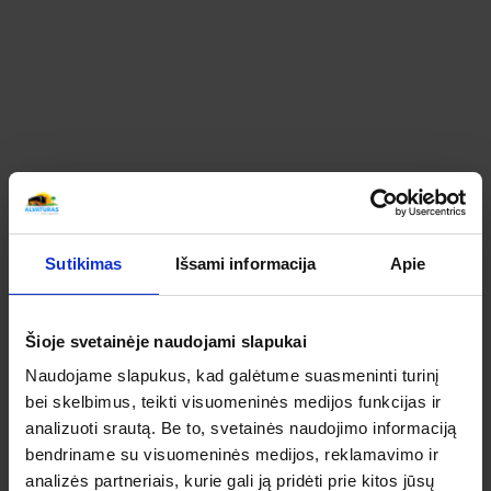
SMETONĄ, APLANKANT RAMYGALĄ IR
TAUJĖNŲ DVARĄ KELIONIŲ APŽVALGOS
SUSIPAŽINKITE KAIP ATSILIEPIA APIE ŠIĄ KELIONĘ
MŪSŲ KELIAUTOJAI
Bendras kelionės vertinimas
Sutikimas
Išsami informacija
Apie
Apibendrintas šios kelionės mūsų keliautojų
įvertinimas
Šioje svetainėje naudojami slapukai
5
Naudojame slapukus, kad galėtume suasmeninti turinį
bei skelbimus, teikti visuomeninės medijos funkcijas ir
IŠ 5
analizuoti srautą. Be to, svetainės naudojimo informaciją
5
bendriname su visuomeninės medijos, reklamavimo ir
analizės partneriais, kurie gali ją pridėti prie kitos jūsų