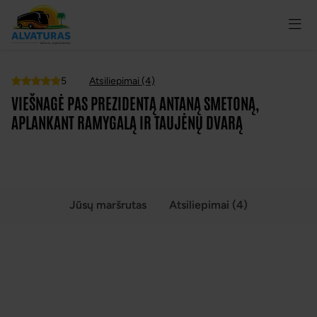
5
Atsiliepimai (4)
Top
VIEŠNAGĖ PAS PREZIDENTĄ ANTANĄ SMETONĄ,
APLANKANT RAMYGALĄ IR TAUJĖNŲ DVARĄ
VISOS NUOTRAUKOS
(4)
Jūsų maršrutas
Atsiliepimai (4)
VIEŠNAGĖ PAS PREZIDENTĄ ANTANĄ