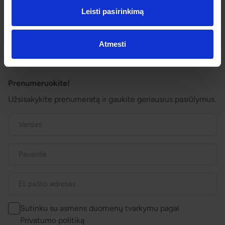
Išvykimo laikai
Leisti pasirinkimą
Dovanų kuponai
Vienos dienos kelionių sąlygos
Kelionės sutartis
Atmesti
Privatumo politika
Pinigų grąžinimas
Prenumeruokite!
Užsisakykite prenumeratą ir gaukite geriausius pasiūlymus.
Sutinku su asmens duomenų tvarkymu pagal
Privatumo politiką