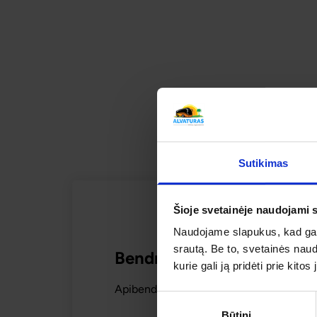
VIENUOLYNŲ TYLA IR DVARŲ
SUSI
Sutikimas
Šioje svetainėje naudojami 
Naudojame slapukus, kad galė
srautą. Be to, svetainės nau
Bendras kelionės vertinim
kurie gali ją pridėti prie kit
Apibendrintas šios kelionės mūsų keliaut
Sutikimo
Būtini
pasirinkimas