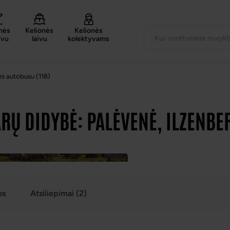
nės
Kelionės
Kelionės
uvu
laivu
kolektyvams
ės autobusu (118)
ARŲ DIDYBĖ: PALĖVENĖ, ILZENBE
os
Atsiliepimai (2)