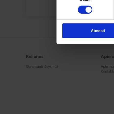
Atmesti
Kelionės
Apie o
Garantuoti išvykimai
Apie mu
Kontakt