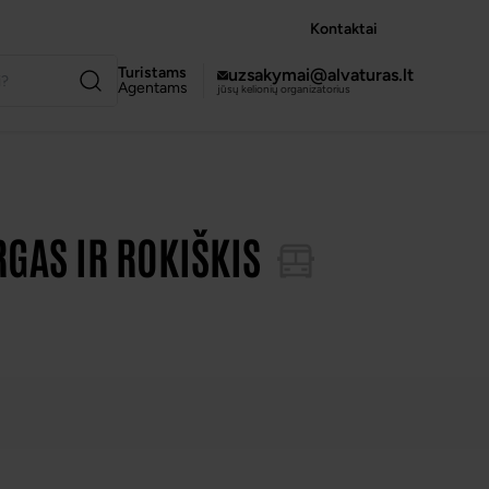
Kontaktai
Turistams
uzsakymai@alvaturas.lt
Agentams
jūsų kelionių organizatorius
RGAS IR ROKIŠKIS
VISOS NUOTRAUKOS
(6)