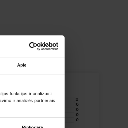
KIŠKIS KELIONIŲ APŽVALGOS
TOJAI
Apie
os funkcijas ir analizuoti
2
imo ir analizės partneriais,
0
0
0
0
Rinkodara