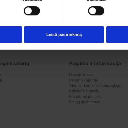
Leisti pasirinkimą
rganizatorių
Pagalba ir informacija
s
Išvykimo laikai
ai
Dovanų kuponai
Vienos dienos kelionių sąlygos
Kelionės sutartis
Privatumo politika
Pinigų grąžinimas