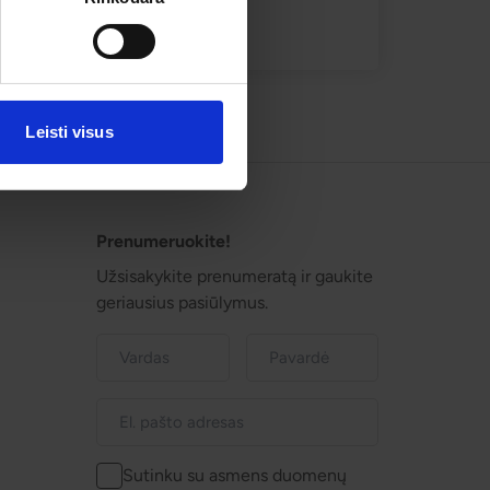
Leisti visus
Prenumeruokite!
Užsisakykite prenumeratą ir gaukite
geriausius pasiūlymus.
Sutinku su asmens duomenų