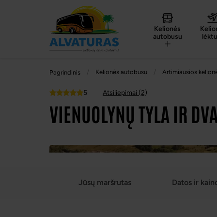
Kelionės
Kelio
autobusu
lėkt
Kelionės autobusu
Artimiausios kelion
Pagrindinis
5
Atsiliepimai (2)
Top
VIENUOLYNŲ TYLA IR DV
Jūsų maršrutas
Datos ir kain