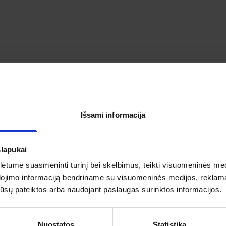
 DIDYBĖ: PALĖVENĖ, ILZENBERGAS IR RO
PAŽINKITE KAIP ATSILIEPIA APIE ŠIĄ KELIONĘ MŪSŲ KELIAU
Išsami informacija
slapukai
tume suasmeninti turinį bei skelbimus, teikti visuomeninės medij
5
5
dojimo informaciją bendriname su visuomeninės medijos, reklamav
as
4
os jūsų pateiktos arba naudojant paslaugas surinktos informacijos.
3
IŠ 5
2
ojų įvertinimas
5
1
Nuostatos
Statistika