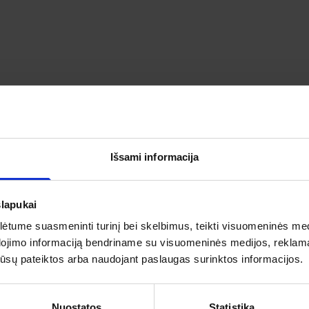
 AUGUSTAVE - BAROKINIS VYGRIŲ VIENU
PAŽINKITE KAIP ATSILIEPIA APIE ŠIĄ KELIONĘ MŪSŲ KELIAU
Išsami informacija
slapukai
tume suasmeninti turinį bei skelbimus, teikti visuomeninės medij
5
5
dojimo informaciją bendriname su visuomeninės medijos, reklamav
as
4
os jūsų pateiktos arba naudojant paslaugas surinktos informacijos.
3
IŠ 5
2
ojų įvertinimas
5
1
Nuostatos
Statistika