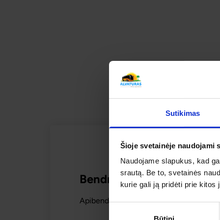
UNIKALŪS VANDENS KANALAI
SUSI
Sutikimas
Šioje svetainėje naudojami 
Naudojame slapukus, kad galė
srautą. Be to, svetainės nau
Bendras kelionės vertinim
kurie gali ją pridėti prie kit
Apibendrintas šios kelionės mūsų keliaut
Sutikimo
Būtini
pasirinkimas