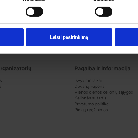
Leisti pasirinkimą
rganizatorių
Pagalba ir informacija
s
Išvykimo laikai
ai
Dovanų kuponai
Vienos dienos kelionių sąlygos
Kelionės sutartis
Privatumo politika
Pinigų grąžinimas