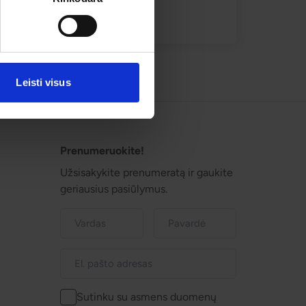
Leisti visus
Prenumeruokite!
Užsisakykite prenumeratą ir gaukite
geriausius pasiūlymus.
Sutinku su asmens duomenų