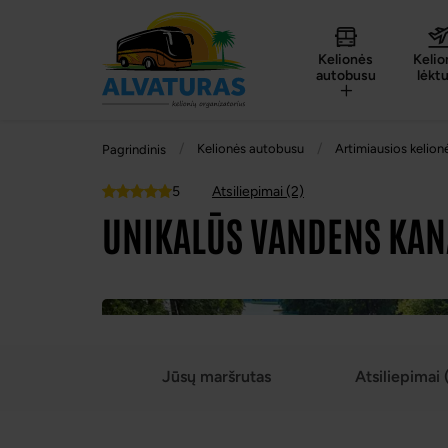
Kelionės
Kelio
autobusu
lėkt
Kelionės autobusu
Artimiausios kelion
Pagrindinis
5
Atsiliepimai (2)
Top
UNIKALŪS VANDENS KAN
Jūsų maršrutas
Atsiliepimai 