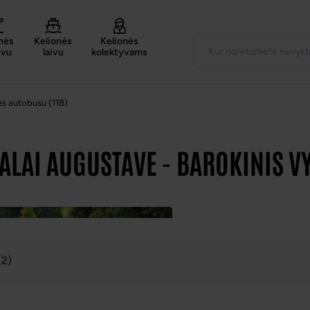
nės
Kelionės
Kelionės
uvu
laivu
kolektyvams
ės autobusu (118)
ALAI AUGUSTAVE - BAROKINIS V
(2)