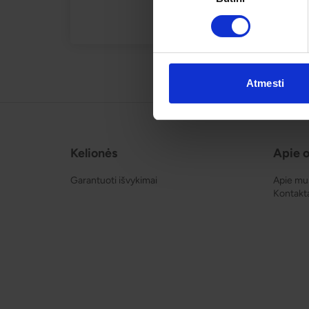
Atmesti
Kelionės
Apie o
Garantuoti išvykimai
Apie mu
Kontakt