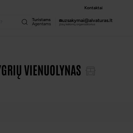
Kontaktai
Turistams
uzsakymai@alvaturas.lt
Agentams
jūsų kelionių organizatorius
YGRIŲ VIENUOLYNAS