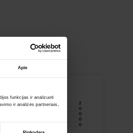
OLYNAS KELIONIŲ APŽVALGOS
TOJAI
Apie
os funkcijas ir analizuoti
2
imo ir analizės partneriais,
0
0
0
0
Rinkodara