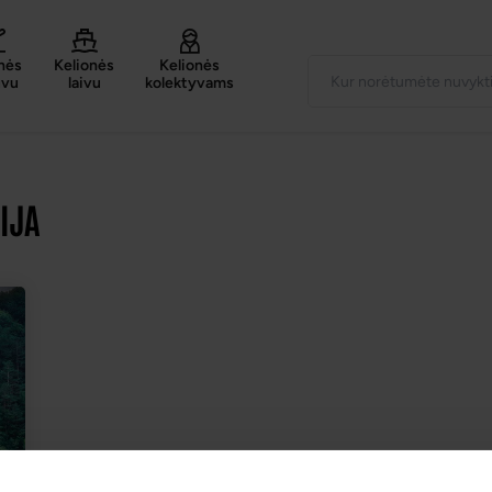
nės
Kelionės
Kelionės
uvu
laivu
kolektyvams
IJA