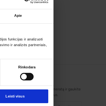
Apie
os funkcijas ir analizuoti
imo ir analizės partneriais,
Rinkodara
Prenumeruokite!
Užsisakykite prenumeratą ir gaukite
geriausius pasiūlymus.
Leisti visus