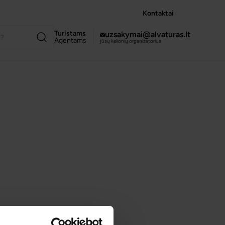
Kontaktai
Turistams
uzsakymai@alvaturas.lt
Agentams
jūsų kelionių organizatorius