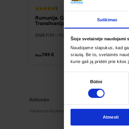
5
Top
Rumunija. Grafas Drakula kviečia į
Sutikimas
Transilvaniją
2026.11.01
– 11.07
789 
Yra 10+ vietų
Šioje svetainėje naudojami 
Naudojame slapukus, kad galė
PLAČIAU
789 €
srautą. Be to, svetainės nau
Nuo
kurie gali ją pridėti prie kit
Sutikimo
Būtini
pasirinkimas
Kelionės
Apie o
Garantuoti išvykimai
Apie mu
Kontakt
Atmesti