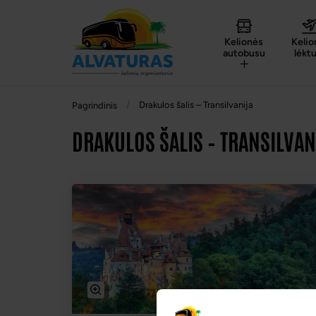
Kelionės
Kelio
autobusu
lėkt
Drakulos šalis – Transilvanija
Pagrindinis
DRAKULOS ŠALIS – TRANSILVAN
-2% nuolaida TIK internetu