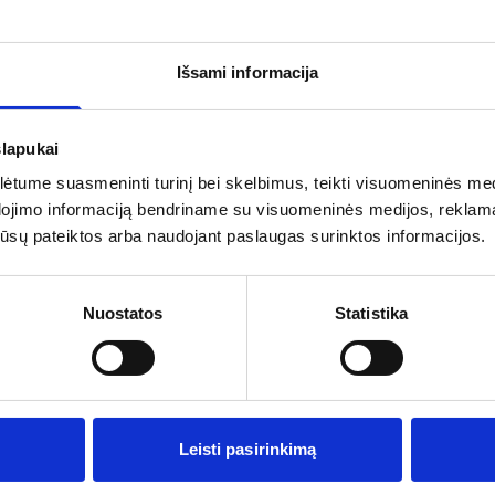
Išsami informacija
€
slapukai
tume suasmeninti turinį bei skelbimus, teikti visuomeninės medij
dojimo informaciją bendriname su visuomeninės medijos, reklamav
os jūsų pateiktos arba naudojant paslaugas surinktos informacijos.
Nuostatos
Statistika
rganizatorių
Pagalba ir informacija
s
Išvykimo laikai
ai
Dovanų kuponai
Leisti pasirinkimą
Vienos dienos kelionių sąlygos
Kelionės sutartis