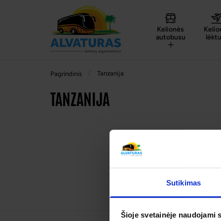
Kelionės
Kelio
autobusu
lėkt
Tanzanija
Pagrindinis
TANZANIJA
Sutikimas
Šioje svetainėje naudojami 