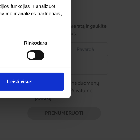
os funkcijas ir analizuoti
imo ir analizės partneriais,
Prenumeruokite!
Užsisakykite prenumeratą ir gaukite
geriausius pasiūlymus.
Rinkodara
Leisti visus
Sutinku su asmens duomenų
tvarkymu pagal Privatumo
politiką
PRENUMERUOTI