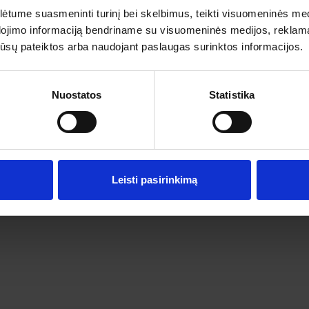
tume suasmeninti turinį bei skelbimus, teikti visuomeninės medij
dojimo informaciją bendriname su visuomeninės medijos, reklamav
rganizatorių
Pagalba ir informacija
os jūsų pateiktos arba naudojant paslaugas surinktos informacijos.
s
Išvykimo laikai
ai
Dovanų kuponai
Vienos dienos kelionių sąlygos
Nuostatos
Statistika
Kelionės sutartis
Privatumo politika
Pinigų grąžinimas
Leisti pasirinkimą