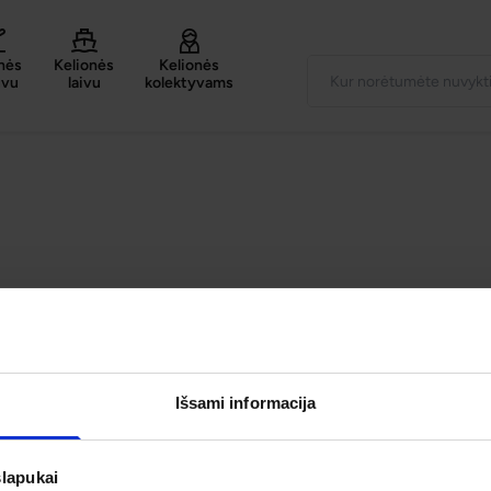
nės
Kelionės
Kelionės
uvu
laivu
kolektyvams
Išsami informacija
slapukai