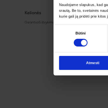
Naudojame slapukus, kad galė
srautą. Be to, svetainės nau
Kelionės
Apie o
kurie gali ją pridėti prie kit
Garantuoti išvykimai
Apie mu
Kontakt
Sutikimo
Būtini
pasirinkimas
Atmesti