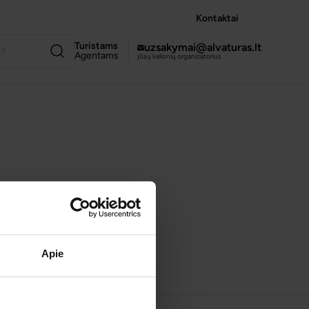
Kontaktai
Turistams
uzsakymai@alvaturas.lt
Agentams
jūsų kelionių organizatorius
Apie