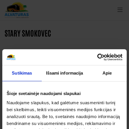
STARY SMOKOVEC
Kelionės
Sutikimas
Išsami informacija
Apie
Garantuoti išvykimai
Šioje svetainėje naudojami slapukai
Apie organizatorių
Naudojame slapukus, kad galėtume suasmeninti turinį
Apie mus
bei skelbimus, teikti visuomeninės medijos funkcijas ir
Kontaktai
analizuoti srautą. Be to, svetainės naudojimo informaciją
bendriname su visuomeninės medijos, reklamavimo ir