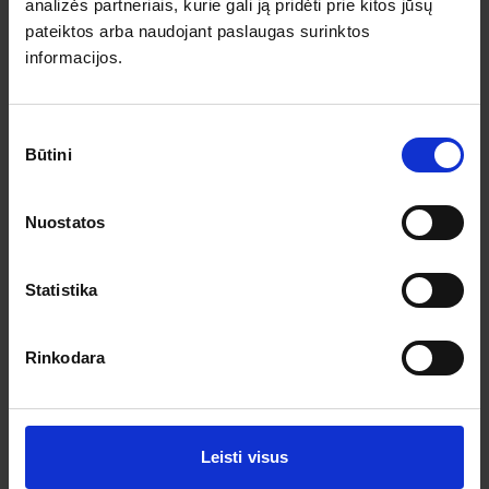
Pagalba ir informacija
analizės partneriais, kurie gali ją pridėti prie kitos jūsų
pateiktos arba naudojant paslaugas surinktos
Išvykimo laikai
informacijos.
Dovanų kuponai
Vienos dienos kelionių sąlygos
Kelionės sutartis
Privatumo politika
Sutikimo
Pinigų grąžinimas
Būtini
pasirinkimas
Prenumeruokite!
Nuostatos
Užsisakykite prenumeratą ir gaukite geriausius pasiūlymus.
Statistika
Rinkodara
Leisti visus
Sutinku su asmens duomenų tvarkymu pagal