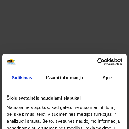
ŠIAURĖS TRIKAMPIS: ESTIJA, HELSINKIS IR
PASLAPTINGASIS PORVOO (IŠ ALYTAUS,
PRIENŲ, KAUNO, KRYŽKALNIO) KELIONIŲ
APŽVALGOS
SUSIPAŽINKITE KAIP ATSILIEPIA APIE ŠIĄ KELIONĘ
MŪSŲ KELIAUTOJAI
Bendras kelionės vertinimas
Sutikimas
Išsami informacija
Apie
Apibendrintas šios kelionės mūsų keliautojų
įvertinimas
Šioje svetainėje naudojami slapukai
Naudojame slapukus, kad galėtume suasmeninti turinį
4.8
bei skelbimus, teikti visuomeninės medijos funkcijas ir
analizuoti srautą. Be to, svetainės naudojimo informaciją
IŠ 5
bendriname su visuomeninės medijos, reklamavimo ir