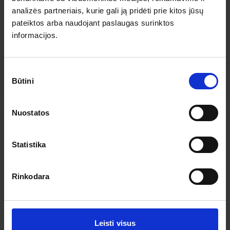
analizės partneriais, kurie gali ją pridėti prie kitos jūsų
4.8
pateiktos arba naudojant paslaugas surinktos
informacijos.
5
4
4
0
3
0
2
0
Sutikimo
1
0
Būtini
pasirinkimas
Nuostatos
Kelionės
Statistika
Garantuoti išvykimai
Rinkodara
Apie organizatorių
Apie mus
Kontaktai
Leisti visus