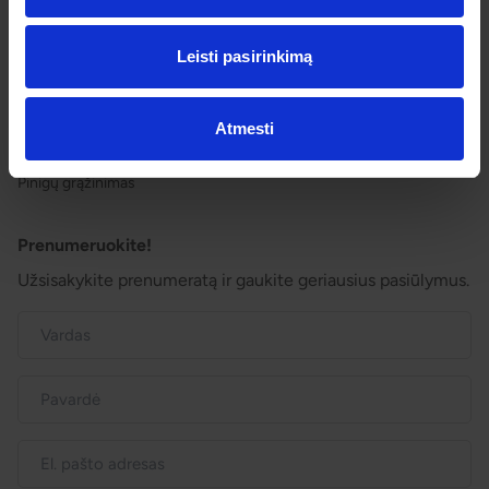
Pagalba ir informacija
Leisti pasirinkimą
Išvykimo laikai
Dovanų kuponai
Vienos dienos kelionių sąlygos
Atmesti
Kelionės sutartis
Privatumo politika
Pinigų grąžinimas
Prenumeruokite!
Užsisakykite prenumeratą ir gaukite geriausius pasiūlymus.