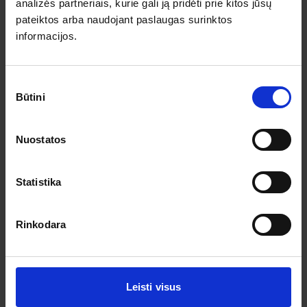
Pagalba ir informacija
analizės partneriais, kurie gali ją pridėti prie kitos jūsų
pateiktos arba naudojant paslaugas surinktos
Išvykimo laikai
informacijos.
Dovanų kuponai
Vienos dienos kelionių sąlygos
Kelionės sutartis
Privatumo politika
Sutikimo
Pinigų grąžinimas
Būtini
pasirinkimas
Prenumeruokite!
Nuostatos
Užsisakykite prenumeratą ir gaukite geriausius pasiūlymus.
Statistika
Rinkodara
Leisti visus
Sutinku su asmens duomenų tvarkymu pagal