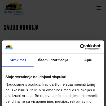
SAUDO ARABIJA
Kelionės
Sutikimas
Išsami informacija
Apie
Garantuoti išvykimai
Šioje svetainėje naudojami slapukai
Apie organizatorių
Naudojame slapukus, kad galėtume suasmeninti turinį
Apie mus
bei skelbimus, teikti visuomeninės medijos funkcijas ir
Kontaktai
analizuoti srautą. Be to, svetainės naudojimo informaciją
bendriname su visuomeninės medijos, reklamavimo ir