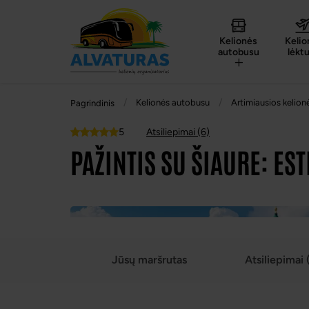
Kelionės
Kelio
autobusu
lėkt
Kelionės autobusu
Artimiausios kelion
Pagrindinis
5
Atsiliepimai (6)
Top
PAŽINTIS SU ŠIAURE: ES
Jūsų maršrutas
Atsiliepimai 