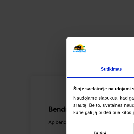
PAŽINTIS SU ŠI
SUSI
Sutikimas
Šioje svetainėje naudojami 
Naudojame slapukus, kad galė
srautą. Be to, svetainės nau
Bendras kelionės vertinim
kurie gali ją pridėti prie kit
Apibendrintas šios kelionės mūsų keliaut
Sutikimo
Būtini
pasirinkimas