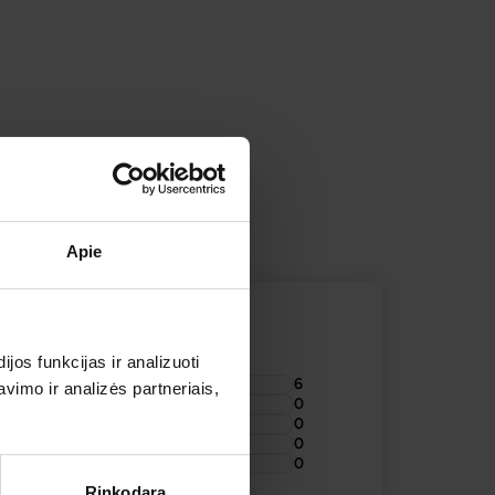
IONIŲ APŽVALGOS
TOJAI
Apie
os funkcijas ir analizuoti
6
imo ir analizės partneriais,
0
0
0
0
Rinkodara