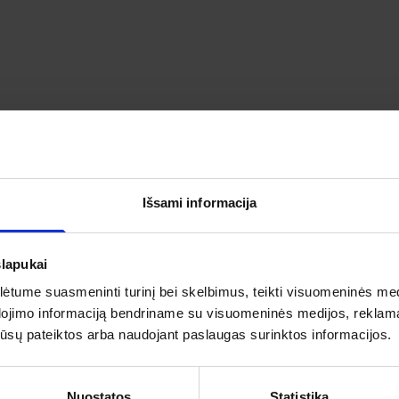
AURE: ESTIJA, HELSINKIS IR PORVOO KEL
PAŽINKITE KAIP ATSILIEPIA APIE ŠIĄ KELIONĘ MŪSŲ KELIAU
Išsami informacija
slapukai
tume suasmeninti turinį bei skelbimus, teikti visuomeninės medij
5
5
dojimo informaciją bendriname su visuomeninės medijos, reklamav
as
4
os jūsų pateiktos arba naudojant paslaugas surinktos informacijos.
3
IŠ 5
2
ojų įvertinimas
5
1
Nuostatos
Statistika