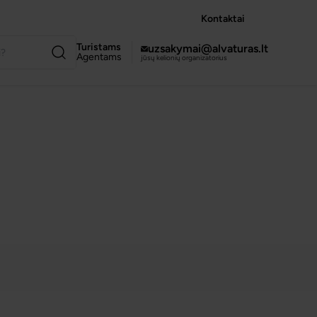
Kontaktai
Turistams
uzsakymai@alvaturas.lt
Agentams
jūsų kelionių organizatorius
VISOS NUOTRAUKOS
(10)