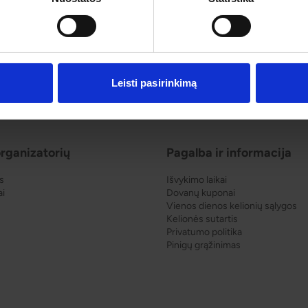
Leisti pasirinkimą
rganizatorių
Pagalba ir informacija
s
Išvykimo laikai
ai
Dovanų kuponai
Vienos dienos kelionių sąlygos
Kelionės sutartis
Privatumo politika
Pinigų grąžinimas