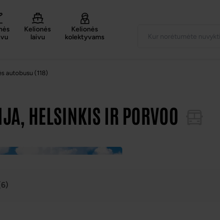
nės
Kelionės
Kelionės
uvu
laivu
kolektyvams
ės autobusu (118)
TIJA, HELSINKIS IR PORVOO
(6)