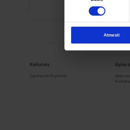
Atmesti
Kelionės
Apie o
Garantuoti išvykimai
Apie mu
Kontakt