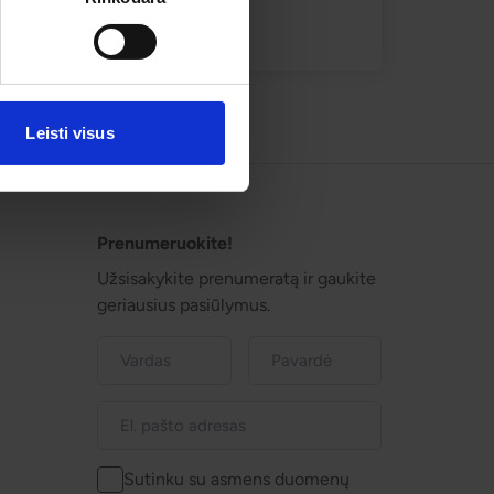
Leisti visus
Prenumeruokite!
Užsisakykite prenumeratą ir gaukite
geriausius pasiūlymus.
Sutinku su asmens duomenų