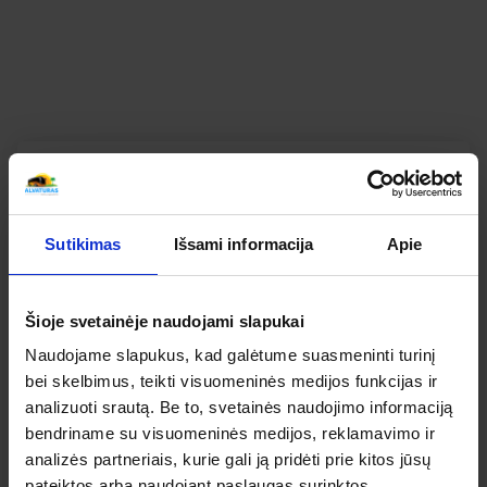
IKI HITLERIO BUNKERIŲ KELIONIŲ APŽVALGOS
SUSIPAŽINKITE KAIP ATSILIEPIA APIE ŠIĄ KELIONĘ
MŪSŲ KELIAUTOJAI
Bendras kelionės vertinimas
Apibendrintas šios kelionės mūsų keliautojų
Sutikimas
Išsami informacija
Apie
įvertinimas
Šioje svetainėje naudojami slapukai
5
Naudojame slapukus, kad galėtume suasmeninti turinį
IŠ 5
bei skelbimus, teikti visuomeninės medijos funkcijas ir
analizuoti srautą. Be to, svetainės naudojimo informaciją
5
bendriname su visuomeninės medijos, reklamavimo ir
analizės partneriais, kurie gali ją pridėti prie kitos jūsų
5
3
pateiktos arba naudojant paslaugas surinktos