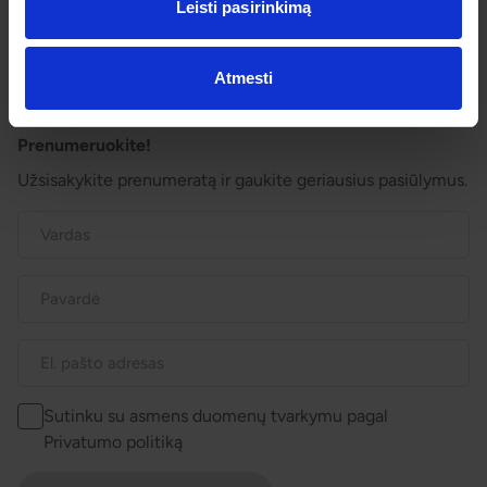
Dovanų kuponai
Leisti pasirinkimą
Vienos dienos kelionių sąlygos
Kelionės sutartis
Privatumo politika
Atmesti
Pinigų grąžinimas
Prenumeruokite!
Užsisakykite prenumeratą ir gaukite geriausius pasiūlymus.
Sutinku su asmens duomenų tvarkymu pagal
Privatumo politiką