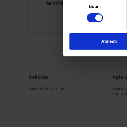
Apibendrintas šios kelionės mūsų keliaut
Būtini
pasirinkimas
Atmesti
Kelionės
Apie o
Garantuoti išvykimai
Apie mu
Kontakt