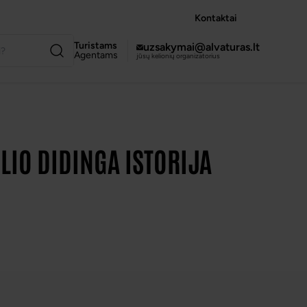
Kontaktai
Turistams
uzsakymai@alvaturas.lt
Agentams
jūsų kelionių organizatorius
LIO DIDINGA ISTORIJA
VISOS NUOTRAUKOS
(5)