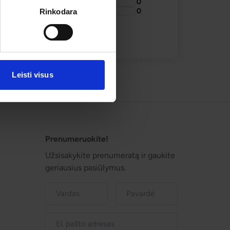
0
0
Rinkodara
Leisti visus
Prenumeruokite!
Užsisakykite prenumeratą ir gaukite
geriausius pasiūlymus.