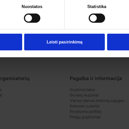
2
ojų įvertinimas
5
1
Nuostatos
Statistika
Leisti pasirinkimą
rganizatorių
Pagalba ir informacija
s
Išvykimo laikai
ai
Dovanų kuponai
Vienos dienos kelionių sąlygos
Kelionės sutartis
Privatumo politika
Pinigų grąžinimas