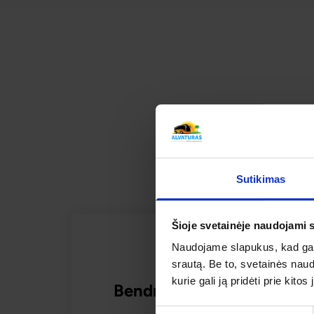
LYDUVĖNŲ TILTAS-TYTUVĖNŲ Š
SUSI
Sutikimas
Šioje svetainėje naudojami 
Naudojame slapukus, kad galė
srautą. Be to, svetainės nau
kurie gali ją pridėti prie kit
Bendras kelionės vertinim
Sutikimo