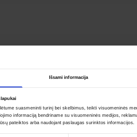
VENTOVĖ IR KRAŽIŲ MIESTELIO DIDINGA 
PAŽINKITE KAIP ATSILIEPIA APIE ŠIĄ KELIONĘ MŪSŲ KELIAU
Išsami informacija
slapukai
tume suasmeninti turinį bei skelbimus, teikti visuomeninės medij
dojimo informaciją bendriname su visuomeninės medijos, reklamav
5
5
os jūsų pateiktos arba naudojant paslaugas surinktos informacijos.
as
4
3
IŠ 5