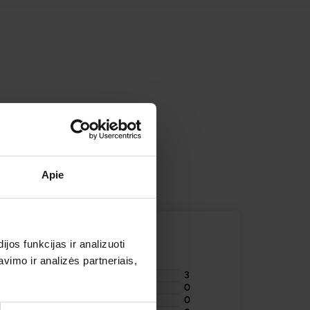
ISTORIJA KELIONIŲ APŽVALGOS
TOJAI
Apie
os funkcijas ir analizuoti
imo ir analizės partneriais,
3
0
0