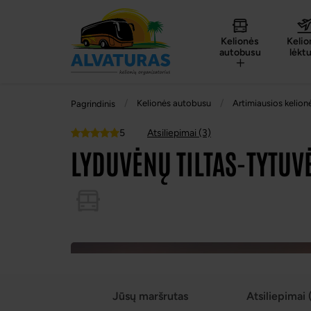
Kelionės
Kelio
autobusu
lėkt
Kelionės autobusu
Artimiausios kelion
Pagrindinis
5
Atsiliepimai (3)
Top
LYDUVĖNŲ TILTAS-TYTUV
Jūsų maršrutas
Atsiliepimai 