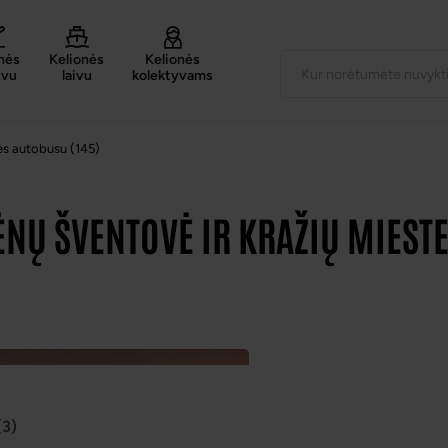
nės
Kelionės
Kelionės
uvu
laivu
kolektyvams
ės autobusu (145)
ĖNŲ ŠVENTOVĖ IR KRAŽIŲ MIESTE
(3)