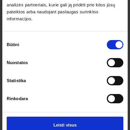
5
0
analizės partneriais, kurie gali ją pridėti prie kitos jūsų
4
0
3
0
pateiktos arba naudojant paslaugas surinktos
2
0
informacijos.
1
0
Sutikimo
Būtini
pasirinkimas
Kelionės
Nuostatos
Garantuoti išvykimai
Statistika
Apie organizatorių
Apie mus
Rinkodara
Kontaktai
Pagalba ir informacija
Leisti visus
Išvykimo laikai