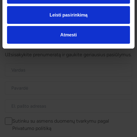
Dovanų kuponai
Vienos dienos kelionių sąlygos
Leisti pasirinkimą
Kelionės sutartis
Privatumo politika
Pinigų grąžinimas
Atmesti
Prenumeruokite!
Užsisakykite prenumeratą ir gaukite geriausius pasiūlymus.
Sutinku su asmens duomenų tvarkymu pagal
Privatumo politiką