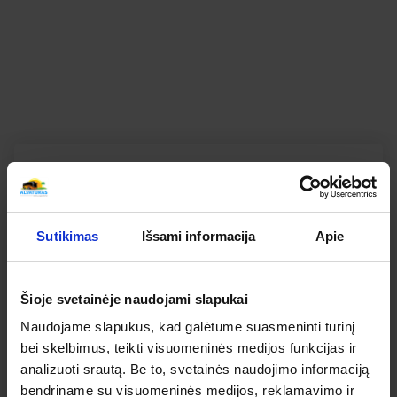
AUŠVICO KONCENTRACIJOS STOVYKLA
KELIONIŲ APŽVALGOS
SUSIPAŽINKITE KAIP ATSILIEPIA APIE ŠIĄ KELIONĘ
MŪSŲ KELIAUTOJAI
Bendras kelionės vertinimas
Apibendrintas šios kelionės mūsų keliautojų
Sutikimas
Išsami informacija
Apie
įvertinimas
0
Šioje svetainėje naudojami slapukai
Naudojame slapukus, kad galėtume suasmeninti turinį
IŠ 5
bei skelbimus, teikti visuomeninės medijos funkcijas ir
analizuoti srautą. Be to, svetainės naudojimo informaciją
bendriname su visuomeninės medijos, reklamavimo ir