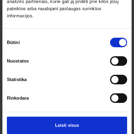
Pagalba ir informacija
analizės partneriais, kurie gali ją pridėti prie kitos jūsų
pateiktos arba naudojant paslaugas surinktos
Išvykimo laikai
informacijos.
Dovanų kuponai
Vienos dienos kelionių sąlygos
Kelionės sutartis
Privatumo politika
Sutikimo
Pinigų grąžinimas
Būtini
pasirinkimas
Prenumeruokite!
Nuostatos
Užsisakykite prenumeratą ir gaukite geriausius pasiūlymus.
Statistika
Rinkodara
Leisti visus
Sutinku su asmens duomenų tvarkymu pagal