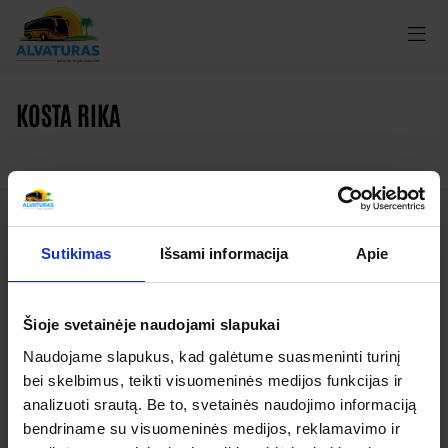
KOSTA RIKA
Kelionės
Sutikimas
Išsami informacija
Apie
Garantuoti išvykimai
Šioje svetainėje naudojami slapukai
Apie organizatorių
Naudojame slapukus, kad galėtume suasmeninti turinį
Apie mus
bei skelbimus, teikti visuomeninės medijos funkcijas ir
Kontaktai
analizuoti srautą. Be to, svetainės naudojimo informaciją
bendriname su visuomeninės medijos, reklamavimo ir