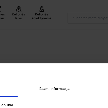
nės
Kelionės
Kelionės
uvu
laivu
kolektyvams
Išsami informacija
slapukai