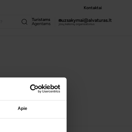
Kontaktai
Turistams
uzsakymai@alvaturas.lt
Agentams
jūsų kelionių organizatorius
Apie