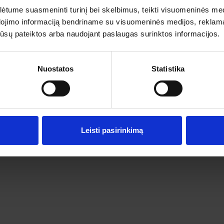
tume suasmeninti turinį bei skelbimus, teikti visuomeninės medij
dojimo informaciją bendriname su visuomeninės medijos, reklamav
rganizatorių
Pagalba ir informacija
os jūsų pateiktos arba naudojant paslaugas surinktos informacijos.
s
Išvykimo laikai
ai
Dovanų kuponai
Vienos dienos kelionių sąlygos
Nuostatos
Statistika
Kelionės sutartis
Privatumo politika
Pinigų grąžinimas
Leisti pasirinkimą