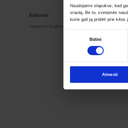
Naudojame slapukus, kad galė
srautą. Be to, svetainės nau
Kelionės
Apie o
kurie gali ją pridėti prie kit
Garantuoti išvykimai
Apie mu
Kontakt
Sutikimo
Būtini
pasirinkimas
Atmesti