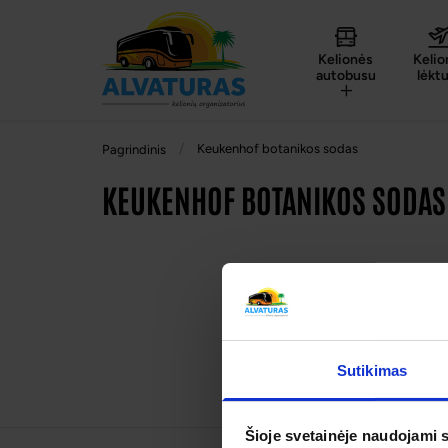
Kelionės
Kelio
autobusu
lėkt
Keukenhof botanikos sodas
Pagrindinis
KEUKENHOF BOTANIKOS SODAS
Sutikimas
Šioje svetainėje naudojami 