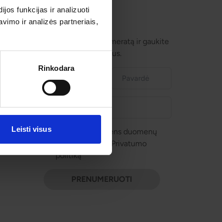
os funkcijas ir analizuoti
imo ir analizės partneriais,
Prenumeruokite!
Užsisakykite prenumeratą ir gaukite
geriausius pasiūlymus.
Rinkodara
Leisti visus
Sutinku su asmens duomenų
tvarkymu pagal Privatumo
politiką
PRENUMERUOTI