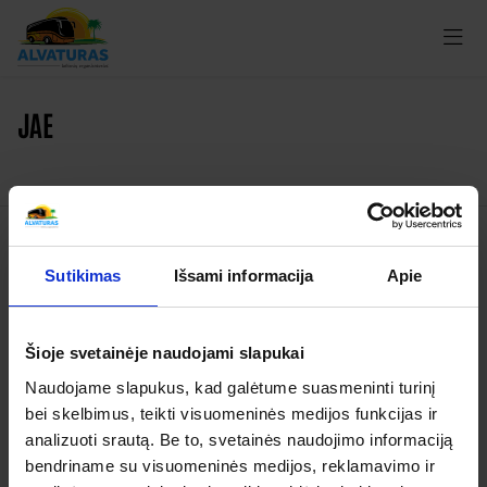
JAE
Kelionės
Sutikimas
Išsami informacija
Apie
Garantuoti išvykimai
Šioje svetainėje naudojami slapukai
Apie organizatorių
Naudojame slapukus, kad galėtume suasmeninti turinį
Apie mus
bei skelbimus, teikti visuomeninės medijos funkcijas ir
Kontaktai
analizuoti srautą. Be to, svetainės naudojimo informaciją
bendriname su visuomeninės medijos, reklamavimo ir