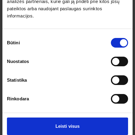
Pagalba ir informacija
analizės partneriais, kurie gali ją pridėti prie kitos jūsų
pateiktos arba naudojant paslaugas surinktos
Išvykimo laikai
informacijos.
Dovanų kuponai
Vienos dienos kelionių sąlygos
Kelionės sutartis
Privatumo politika
Sutikimo
Pinigų grąžinimas
Būtini
pasirinkimas
Prenumeruokite!
Nuostatos
Užsisakykite prenumeratą ir gaukite geriausius pasiūlymus.
Statistika
Rinkodara
Leisti visus
Sutinku su asmens duomenų tvarkymu pagal