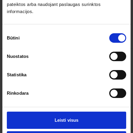
pateiktos arba naudojant paslaugas surinktos
5
6
4
0
informacijos.
3
0
2
0
1
0
Sutikimo
Būtini
pasirinkimas
Nuostatos
Kelionės
Garantuoti išvykimai
Statistika
Apie organizatorių
Rinkodara
Apie mus
Kontaktai
Leisti visus
Pagalba ir informacija