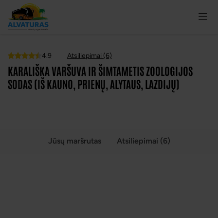
4.9
Atsiliepimai (6)
Top
KARALIŠKA VARŠUVA IR ŠIMTAMETIS ZOOLOGIJOS
SODAS (IŠ KAUNO, PRIENŲ, ALYTAUS, LAZDIJŲ)
VISOS NUOTRAUKOS
(5)
Jūsų maršrutas
Atsiliepimai (6)
KARALIŠKA VARŠUVA IR ŠIMTAMETIS