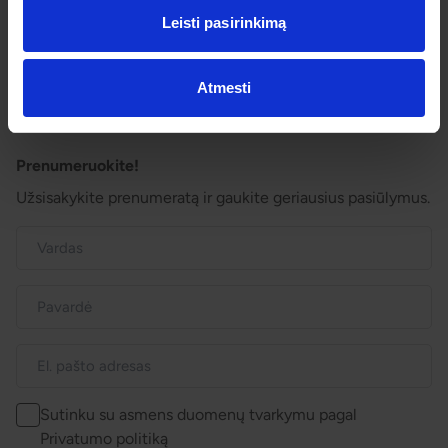
Išvykimo laikai
Leisti pasirinkimą
Dovanų kuponai
Vienos dienos kelionių sąlygos
Kelionės sutartis
Atmesti
Privatumo politika
Pinigų grąžinimas
Prenumeruokite!
Užsisakykite prenumeratą ir gaukite geriausius pasiūlymus.
Sutinku su asmens duomenų tvarkymu pagal
Privatumo politiką