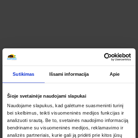
ZOOLOGIJOS SODAS (IŠ KAUNO, PRIENŲ,
ALYTAUS, LAZDIJŲ) KELIONIŲ APŽVALGOS
SUSIPAŽINKITE KAIP ATSILIEPIA APIE ŠIĄ KELIONĘ
MŪSŲ KELIAUTOJAI
Bendras kelionės vertinimas
Sutikimas
Išsami informacija
Apie
Apibendrintas šios kelionės mūsų keliautojų
įvertinimas
Šioje svetainėje naudojami slapukai
4.9
Naudojame slapukus, kad galėtume suasmeninti turinį
bei skelbimus, teikti visuomeninės medijos funkcijas ir
IŠ 5
analizuoti srautą. Be to, svetainės naudojimo informaciją
4.9
bendriname su visuomeninės medijos, reklamavimo ir
analizės partneriais, kurie gali ją pridėti prie kitos jūsų