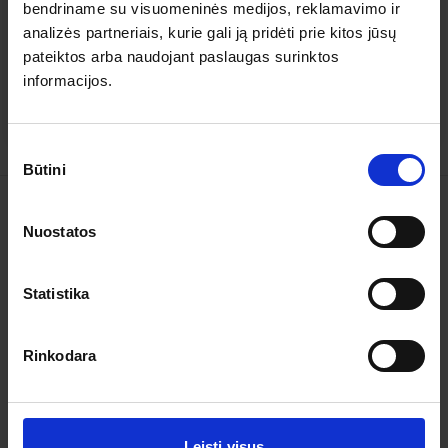
bendriname su visuomeninės medijos, reklamavimo ir
analizės partneriais, kurie gali ją pridėti prie kitos jūsų
5
0
4
0
pateiktos arba naudojant paslaugas surinktos
3
0
informacijos.
2
0
1
0
Sutikimo
Būtini
pasirinkimas
Kelionės
Nuostatos
Garantuoti išvykimai
Statistika
Apie organizatorių
Rinkodara
Apie mus
Kontaktai
Pagalba ir informacija
Leisti visus