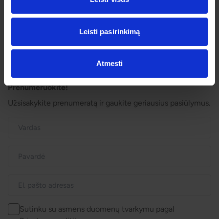
Išvykimo laikai
Dovanų kuponai
Leisti pasirinkimą
Vienos dienos kelionių sąlygos
Kelionės sutartis
Privatumo politika
Pinigų grąžinimas
Atmesti
Prenumeruokite!
Užsisakykite prenumeratą ir gaukite geriausius pasiūlymus.
Sutinku su asmens duomenų tvarkymu pagal