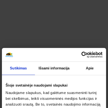
ROMANTIKA IR ART NOUVEAU
ARCHITEKTŪROS STEBUKLAI KELIONIŲ
APŽVALGOS
SUSIPAŽINKITE KAIP ATSILIEPIA APIE ŠIĄ KELIONĘ
MŪSŲ KELIAUTOJAI
Bendras kelionės vertinimas
Sutikimas
Išsami informacija
Apie
Apibendrintas šios kelionės mūsų keliautojų
įvertinimas
Šioje svetainėje naudojami slapukai
0
Naudojame slapukus, kad galėtume suasmeninti turinį
bei skelbimus, teikti visuomeninės medijos funkcijas ir
IŠ 5
analizuoti srautą. Be to, svetainės naudojimo informaciją