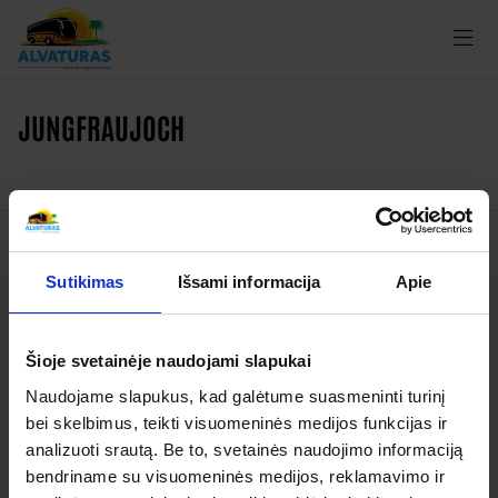
JUNGFRAUJOCH
Kelionės
Sutikimas
Išsami informacija
Apie
Garantuoti išvykimai
Šioje svetainėje naudojami slapukai
Apie organizatorių
Naudojame slapukus, kad galėtume suasmeninti turinį
Apie mus
bei skelbimus, teikti visuomeninės medijos funkcijas ir
Kontaktai
analizuoti srautą. Be to, svetainės naudojimo informaciją
bendriname su visuomeninės medijos, reklamavimo ir