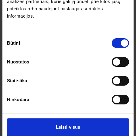
Pagalba ir informacija
analizės partneriais, kurie gali ją pridėti prie kitos jūsų
pateiktos arba naudojant paslaugas surinktos
Išvykimo laikai
informacijos.
Dovanų kuponai
Vienos dienos kelionių sąlygos
Kelionės sutartis
Privatumo politika
Sutikimo
Pinigų grąžinimas
Būtini
pasirinkimas
Prenumeruokite!
Nuostatos
Užsisakykite prenumeratą ir gaukite geriausius pasiūlymus.
Statistika
Rinkodara
Leisti visus
Sutinku su asmens duomenų tvarkymu pagal