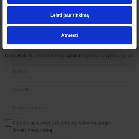
Dovanų kuponai
Vienos dienos kelionių sąlygos
Leisti pasirinkimą
Kelionės sutartis
Privatumo politika
Pinigų grąžinimas
Atmesti
Prenumeruokite!
Užsisakykite prenumeratą ir gaukite geriausius pasiūlymus.
Sutinku su asmens duomenų tvarkymu pagal
Privatumo politiką