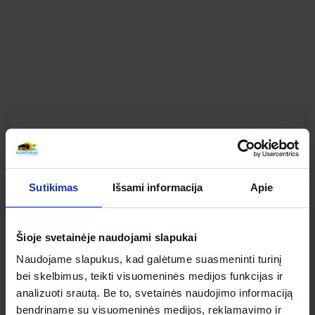
DIDIKŲ KARPIŲ DVARE BEI 2 DEGUSTACIJOS
KELIONIŲ APŽVALGOS
SUSIPAŽINKITE KAIP ATSILIEPIA APIE ŠIĄ KELIONĘ
MŪSŲ KELIAUTOJAI
Bendras kelionės vertinimas
Apibendrintas šios kelionės mūsų keliautojų
Sutikimas
Išsami informacija
Apie
įvertinimas
0
Šioje svetainėje naudojami slapukai
Naudojame slapukus, kad galėtume suasmeninti turinį
IŠ 5
bei skelbimus, teikti visuomeninės medijos funkcijas ir
analizuoti srautą. Be to, svetainės naudojimo informaciją
bendriname su visuomeninės medijos, reklamavimo ir