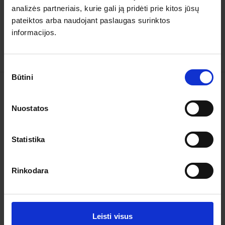
5
0
analizės partneriais, kurie gali ją pridėti prie kitos jūsų
4
0
3
0
pateiktos arba naudojant paslaugas surinktos
2
0
informacijos.
1
0
Sutikimo
Būtini
pasirinkimas
Kelionės
Nuostatos
Garantuoti išvykimai
Statistika
Apie organizatorių
Apie mus
Rinkodara
Kontaktai
Pagalba ir informacija
Leisti visus
Išvykimo laikai