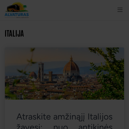
ITALIJA
Atraskite amžinąjį Italijos 
žavesį: nuo antikinės 