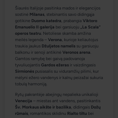
Šiaurės Italijoje pasitinka mados ir elegancijos 
sostinė 
Milanas
, stebinantis savo didingąja 
gotikine 
Duomo katedra
, prabangia 
Viktoro 
Emanuelio II galerija
 bei garsiuoju 
„La Scala“ 
operos teatru
. Netoliese skamba amžina 
meilės legenda – 
Verona
, kurioje keliautojus 
traukia jaukus 
Džuljetos namelis
 su garsiuoju 
balkonu ir senoji antikinė 
Veronos arena
. 
Gamtos ramybę bei gaivą padovanoja 
tyvuliuojantis 
Gardos ežeras
 ir vaizdingasis 
Sirmionės
 pusiasalis su viduramžių pilimi, kur 
mėlyni ežero vandenys ir kalnų peizažai sukuria 
tobulą harmoniją.
Rytų pakrantėje abejingų nepalieka unikalioji 
Venecija
 – miestas ant vandens, pasitinkantis 
Šv. Morkaus aikšte ir bazilika
, didingais 
Dožų 
rūmais
, romantikos sklidinu 
Rialto tiltu
 bei 