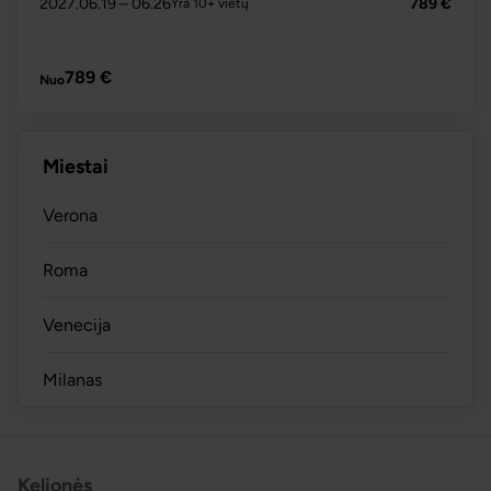
2027.06.19
– 06.26
789 €
Yra 10+ vietų
PLAČIAU
789 €
Nuo
Miestai
Verona
Roma
Venecija
Milanas
Kelionės