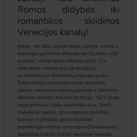
Romos didybės iki 
romantikos sklidinos 
Venecijos kanalų! 
Italija – tai šalis, kurioje mada, istorija, menas ir 
aistringas gyvenimo džiaugsmas (
la dolce vita
) 
susilieja į vieną nepamirštamą patirtį. Čia 
kiekvienas miestas alsuoja skulptūrų, 
architektūros ir šimtmečių legendų grožiu. 
Šalies kultūra neatsiejama nuo skambios 
operos, renesanso meistrų paveldo ir išskirtinio 
dėmesio maistui. Kelionė po Italiją – tai ir tikras 
rojus gomuriui: traški autentiška pica, švieži 
makaronai (
pasta
), gilus espresso gurkšnis, 
burnoje tirpstantys 
gelato
 ledai bei 
aromatingas vietinis vynas paverčia kiekvieną 
sustojimą mažyte švente saulėtoje terasoje.