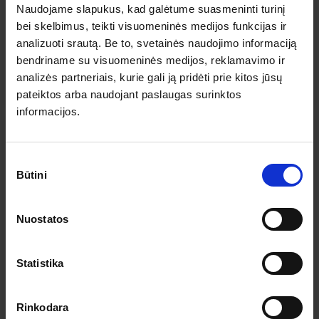
Verona ir Milano elegancija
Naudojame slapukus, kad galėtume suasmeninti turinį
bei skelbimus, teikti visuomeninės medijos funkcijas ir
2026.09.21
– 09.27
828 €
Yra 10+ vietų
analizuoti srautą. Be to, svetainės naudojimo informaciją
bendriname su visuomeninės medijos, reklamavimo ir
PLAČIAU
analizės partneriais, kurie gali ją pridėti prie kitos jūsų
828 €
Nuo
pateiktos arba naudojant paslaugas surinktos
informacijos.
Sutikimo
Būtini
pasirinkimas
Nuostatos
Statistika
-2% nuolaida TIK internetu
Roma – Italijos širdis ir svajonių kelionė per
Italijos deimantus
Rinkodara