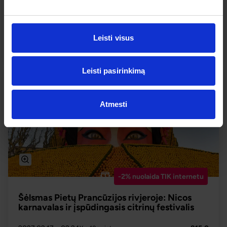
2026.10.30
– 11.07
995 €
Yra 10+ vietų
Leisti visus
PLAČIAU
995 €
Nuo
Leisti pasirinkimą
Atmesti
-2% nuolaida TIK internetu
Šėlsmas Pietų Prancūzijos rivjeroje: Nicos
karnavalas ir įspūdingasis citrinų festivalis