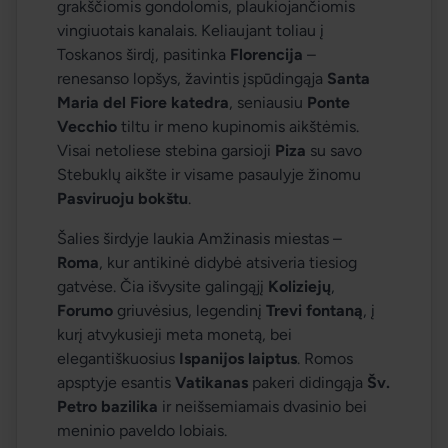
grakščiomis gondolomis, plaukiojančiomis 
vingiuotais kanalais. Keliaujant toliau į 
Toskanos širdį, pasitinka 
Florencija
 – 
renesanso lopšys, žavintis įspūdingąja 
Santa 
Maria del Fiore katedra
, seniausiu 
Ponte 
Vecchio
 tiltu ir meno kupinomis aikštėmis. 
Visai netoliese stebina garsioji 
Piza
 su savo 
Stebuklų aikšte ir visame pasaulyje žinomu 
Pasviruoju bokštu
.
Šalies širdyje laukia Amžinasis miestas – 
Roma
, kur antikinė didybė atsiveria tiesiog 
gatvėse. Čia išvysite galingąjį 
Koliziejų
, 
Forumo
 griuvėsius, legendinį 
Trevi fontaną
, į 
kurį atvykusieji meta monetą, bei 
elegantiškuosius 
Ispanijos laiptus
. Romos 
apsptyje esantis 
Vatikanas
 pakeri didingąja 
Šv. 
Petro bazilika
 ir neišsemiamais dvasinio bei 
meninio paveldo lobiais.