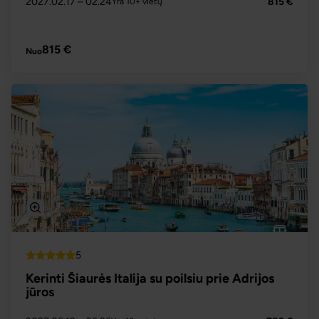
2027.02.17
– 02.24
815 €
Yra 10+ vietų
PLAČIAU
815 €
Nuo
5
Top
Kerinti Šiaurės Italija su poilsiu prie Adrijos
jūros