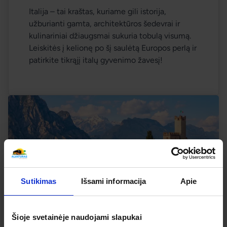
Italija – tai kraštas, kuriame gili istorija, 
užburianti gamta, architektūros šedevrai ir 
kulinariniai džiaugsmai sukuria tobulą visumą. 
Leiskitės į kelionę po šį saulėtą Europos perlą ir 
patirkite tikrąjį italų gyvenimo žavesį! 
Sutikimas
Išsami informacija
Apie
-2% nuolaida TIK internetu
Šioje svetainėje naudojami slapukai
Smaragdinė Šiaurės Italija: Gardos ežeras,