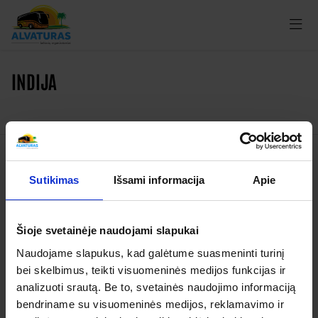
INDIJA
Kelionės
Sutikimas
Išsami informacija
Apie
Garantuoti išvykimai
Šioje svetainėje naudojami slapukai
Apie organizatorių
Naudojame slapukus, kad galėtume suasmeninti turinį
Apie mus
bei skelbimus, teikti visuomeninės medijos funkcijas ir
Kontaktai
analizuoti srautą. Be to, svetainės naudojimo informaciją
bendriname su visuomeninės medijos, reklamavimo ir