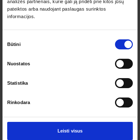
Pagalba ir informacija
analizės partneriais, kurie gali ją pridėti prie kitos jūsų
pateiktos arba naudojant paslaugas surinktos
Išvykimo laikai
informacijos.
Dovanų kuponai
Vienos dienos kelionių sąlygos
Kelionės sutartis
Privatumo politika
Sutikimo
Pinigų grąžinimas
Būtini
pasirinkimas
Prenumeruokite!
Nuostatos
Užsisakykite prenumeratą ir gaukite geriausius pasiūlymus.
Statistika
Rinkodara
Leisti visus
Sutinku su asmens duomenų tvarkymu pagal