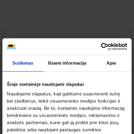
SUSIPAŽINKITE KAIP ATSILIEPIA APIE ŠIĄ KELIONĘ
MŪSŲ KELIAUTOJAI
Bendras kelionės vertinimas
Apibendrintas šios kelionės mūsų keliautojų
Sutikimas
Išsami informacija
Apie
įvertinimas
5
Šioje svetainėje naudojami slapukai
Naudojame slapukus, kad galėtume suasmeninti turinį
IŠ 5
bei skelbimus, teikti visuomeninės medijos funkcijas ir
5
analizuoti srautą. Be to, svetainės naudojimo informaciją
bendriname su visuomeninės medijos, reklamavimo ir
5
1
analizės partneriais, kurie gali ją pridėti prie kitos jūsų
4
0
pateiktos arba naudojant paslaugas surinktos
3
0