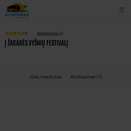
5
Atsiliepimai (1)
Top
Į ŽAGARĖS VYŠNIŲ FESTIVALĮ
VISOS NUOTRAUKOS
(5)
Jūsų maršrutas
Atsiliepimai (1)
Į ŽAGARĖS VYŠNIŲ FESTIVALĮ KELIONIŲ
APŽVALGOS