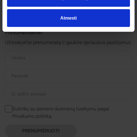
Kelionės sutartis
Privatumo politika
Pinigų grąžinimas
Atmesti
Prenumeruokite!
Užsisakykite prenumeratą ir gaukite geriausius pasiūlymus.
Sutinku su asmens duomenų tvarkymu pagal
Privatumo politiką
PRENUMERUOTI