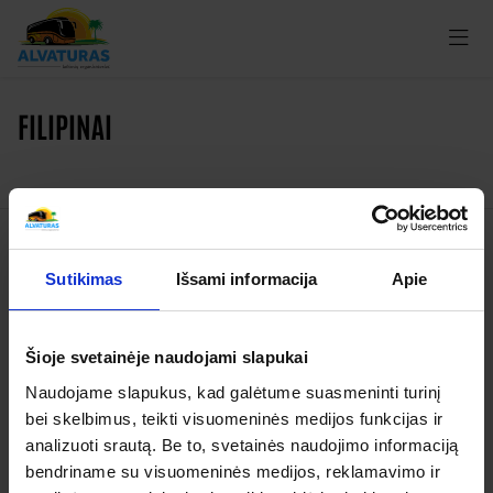
FILIPINAI
Kelionės
Sutikimas
Išsami informacija
Apie
Garantuoti išvykimai
Šioje svetainėje naudojami slapukai
Apie organizatorių
Naudojame slapukus, kad galėtume suasmeninti turinį
Apie mus
bei skelbimus, teikti visuomeninės medijos funkcijas ir
Kontaktai
analizuoti srautą. Be to, svetainės naudojimo informaciją
bendriname su visuomeninės medijos, reklamavimo ir