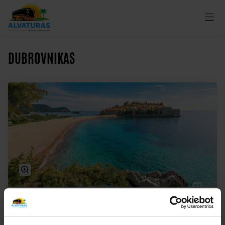
DUBROVNIKAS
Paslaptingieji Balkanai su poilsiu prie Adrijos
jūros įspūdingoje Juodkalnijoje