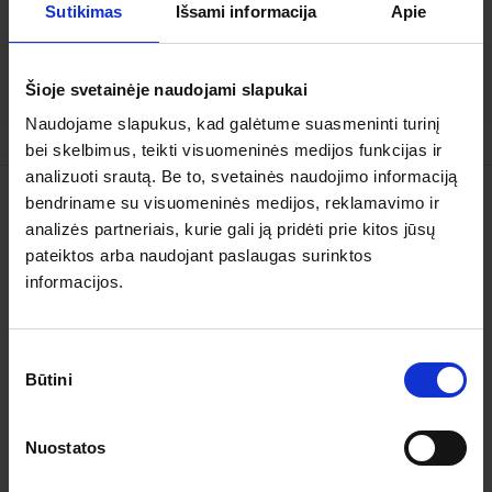
Sutikimas
Išsami informacija
Apie
2027.05.27
– 06.06
929 €
Yra 10+ vietų
Šioje svetainėje naudojami slapukai
PLAČIAU
929 €
Nuo
Naudojame slapukus, kad galėtume suasmeninti turinį
bei skelbimus, teikti visuomeninės medijos funkcijas ir
analizuoti srautą. Be to, svetainės naudojimo informaciją
bendriname su visuomeninės medijos, reklamavimo ir
Kelionės
analizės partneriais, kurie gali ją pridėti prie kitos jūsų
pateiktos arba naudojant paslaugas surinktos
Garantuoti išvykimai
informacijos.
Apie organizatorių
Sutikimo
Apie mus
Būtini
pasirinkimas
Kontaktai
Nuostatos
Pagalba ir informacija