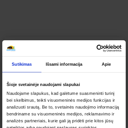
PALENKĖS VERSALIS KELIONIŲ APŽVALGOS
SUSIPAŽINKITE KAIP ATSILIEPIA APIE ŠIĄ KELIONĘ
MŪSŲ KELIAUTOJAI
Bendras kelionės vertinimas
Apibendrintas šios kelionės mūsų keliautojų
Sutikimas
Išsami informacija
Apie
įvertinimas
Šioje svetainėje naudojami slapukai
5
Naudojame slapukus, kad galėtume suasmeninti turinį
IŠ 5
bei skelbimus, teikti visuomeninės medijos funkcijas ir
analizuoti srautą. Be to, svetainės naudojimo informaciją
5
bendriname su visuomeninės medijos, reklamavimo ir
analizės partneriais, kurie gali ją pridėti prie kitos jūsų
5
5
pateiktos arba naudojant paslaugas surinktos