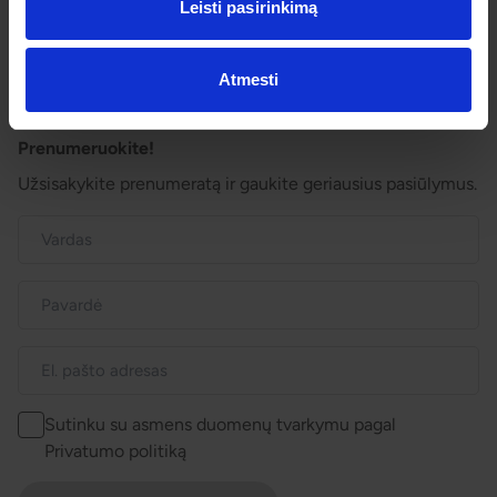
Dovanų kuponai
Leisti pasirinkimą
Vienos dienos kelionių sąlygos
Kelionės sutartis
Privatumo politika
Atmesti
Pinigų grąžinimas
Prenumeruokite!
Užsisakykite prenumeratą ir gaukite geriausius pasiūlymus.
Sutinku su asmens duomenų tvarkymu pagal
Privatumo politiką