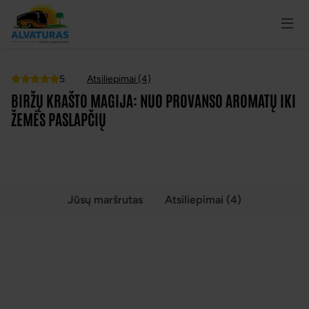
5
Atsiliepimai (4)
Top
BIRŽŲ KRAŠTO MAGIJA: NUO PROVANSO AROMATŲ IKI
ŽEMĖS PASLAPČIŲ
VISOS NUOTRAUKOS
(4)
Jūsų maršrutas
Atsiliepimai (4)
BIRŽŲ KRAŠTO MAGIJA: NUO PROVANSO