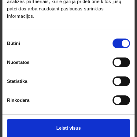
Pagalba ir informacija
analizės partneriais, kurie gali ją pridėti prie kitos jūsų
pateiktos arba naudojant paslaugas surinktos
Išvykimo laikai
informacijos.
Dovanų kuponai
Vienos dienos kelionių sąlygos
Kelionės sutartis
Privatumo politika
Sutikimo
Pinigų grąžinimas
Būtini
pasirinkimas
Prenumeruokite!
Nuostatos
Užsisakykite prenumeratą ir gaukite geriausius pasiūlymus.
Statistika
Rinkodara
Leisti visus
Sutinku su asmens duomenų tvarkymu pagal