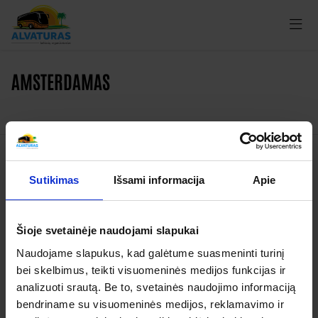
AMSTERDAMAS
Kelionės
Sutikimas
Išsami informacija
Apie
Garantuoti išvykimai
Šioje svetainėje naudojami slapukai
Apie organizatorių
Naudojame slapukus, kad galėtume suasmeninti turinį
Apie mus
bei skelbimus, teikti visuomeninės medijos funkcijas ir
Kontaktai
analizuoti srautą. Be to, svetainės naudojimo informaciją
bendriname su visuomeninės medijos, reklamavimo ir