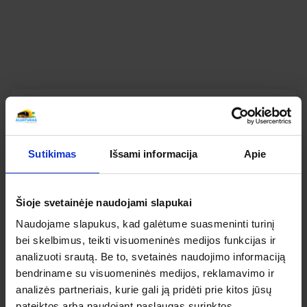
JŪRMALOS ŽAVESYS KELIONIŲ APŽVALGOS
SUSIPAŽINKITE KAIP ATSILIEPIA APIE ŠIĄ KELIONĘ
MŪSŲ KELIAUTOJAI
Bendras kelionės vertinimas
Apibendrintas šios kelionės mūsų keliautojų
Sutikimas
Išsami informacija
Apie
įvertinimas
Šioje svetainėje naudojami slapukai
5
Naudojame slapukus, kad galėtume suasmeninti turinį
IŠ 5
bei skelbimus, teikti visuomeninės medijos funkcijas ir
analizuoti srautą. Be to, svetainės naudojimo informaciją
5
bendriname su visuomeninės medijos, reklamavimo ir
analizės partneriais, kurie gali ją pridėti prie kitos jūsų
5
6
pateiktos arba naudojant paslaugas surinktos