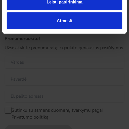
Dovanų kuponai
Leisti pasirinkimą
Vienos dienos kelionių sąlygos
Kelionės sutartis
Privatumo politika
Atmesti
Pinigų grąžinimas
Prenumeruokite!
Užsisakykite prenumeratą ir gaukite geriausius pasiūlymus.
Sutinku su asmens duomenų tvarkymu pagal
Privatumo politiką